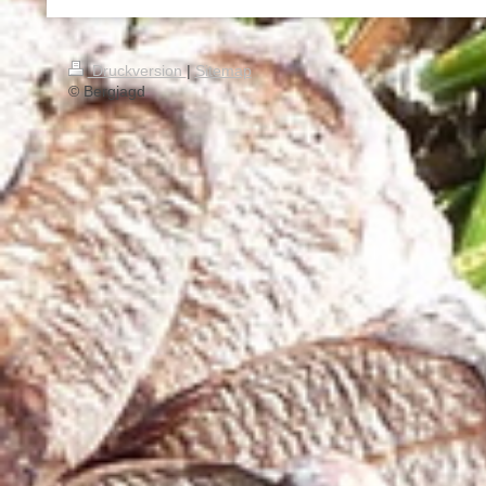
Druckversion
|
Sitemap
© Bergjagd