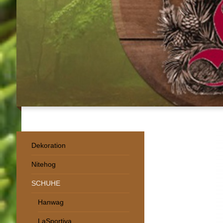
Dekoration
Nitehog
SCHUHE
Hanwag
LaSportiva