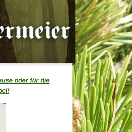
use oder für die
ei!