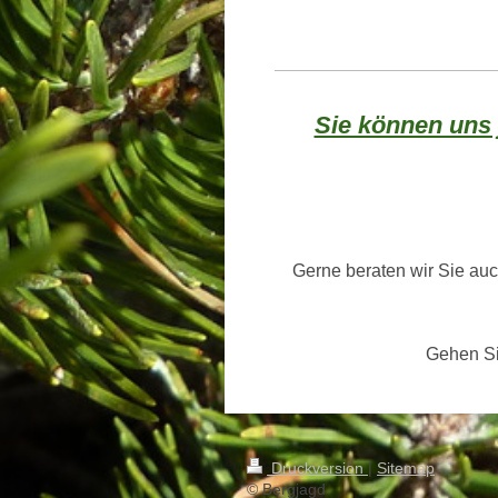
Sie können uns j
Gerne beraten wir Sie auch
Gehen Sie einfach au
Druckversion
|
Sitemap
© Bergjagd